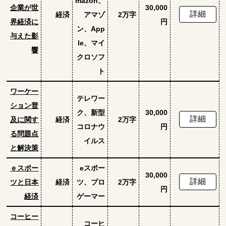
mazon、
企業が世
30,000
経済
アマゾ
2万字
界経済に
円
ン、App
与えた影
le、マイ
響
クロソフ
ト
ワーケー
テレワー
ション普
ク、新型
30,000
及に関す
経済
2万字
コロナウ
円
る問題点
イルス
と解決策
ｅスポー
eスポー
30,000
ツと日本
経済
ツ、プロ
2万字
円
経済
ゲーマー
コーヒー
コーヒ