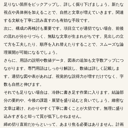
足りない箇所をピックアップし、詳しく掘り下げましょう。新たな
視点や具体例を加えることで、自然と文章が増えていきます。関連
する文献を丁寧に読み直すのも有効な手段です。
次に、構成の再検討も重要です。項目立てが適切でない場合、前後
の流れが分かりづらく、無駄な文章が生まれがちです。見出しの立
て方を工夫したり、順序を入れ替えたりすることで、スムーズな論
理展開が可能になるでしょう。
さらに、用語の説明や数値データ、図表の追加も文字数アップにつ
ながります。専門用語はしっかり解説し、数値は詳しく記載しま
す。適切な図や表があれば、視覚的な説得力が増すだけでなく、字
数も自然と伸びます。
それでも足りない場合は、冷静に書き足す作業に入ります。結論部
分の要約や、今後の課題・展望を盛り込むと良いでしょう。緻密な
文章は避け、わかりやすく丁寧に書くことが大切です。無理に盛り
込みすぎると却って質が低下しかねません。
締め切り直前だからといって、あまり焦る必要はありません。計画